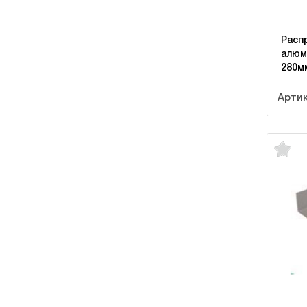
Расп
алюм
280м
Артик