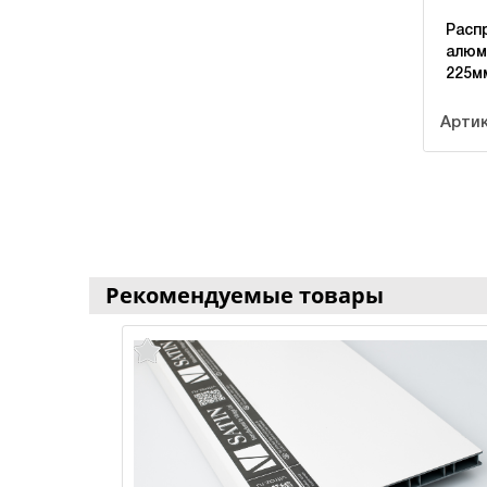
Расп
алюм
225м
Артик
Рекомендуемые товары