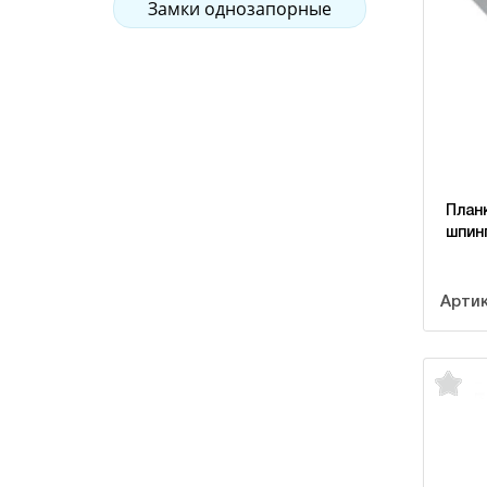
Замки однозапорные
План
шпинг
Артик