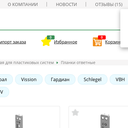
О КОМПАНИИ
НОВОСТИ
ОТЗЫВЫ (15)
0
0
мпорт заказа
Избранное
Корзина
ая для пластиковых систем
Планки ответные
рал
Vission
Гардиан
Schlegel
VBH
FV