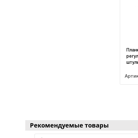
План
регу
штул
Артик
Рекомендуемые товары