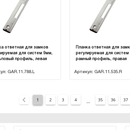
ка ответная для замков
Планка ответная для зам
лируемая для систем 9мм,
регулируемая для систем
ьповый профиль, левая
рамный профиль, правая
ул: GAR.11.788.L
Артикул: GAR.11.535.R
1
2
3
4
35
36
37
...