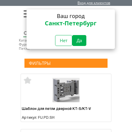
Вход для клиентов
0
0
Ваш город
Санкт-Петербург
Нет
Да
Каталог
Дверная фурнитура
Фурнитура дверная для пластиковых систем
Петли
ФИЛЬТРЫ
В наличии
Шаблон для петли дверной KT-S/KT-V
Артикул: FU.PD.SH