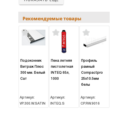
Рекомендуемые товары
Подоконник
Пена летняя
Профиль
Витраж Плюс
пистолетная
рамный
300 мм. Белый
INTEQ 65л,
Compactpro
Сат
1000
25х10.5мм
белы
Артикул:
Артикул:
Артикул:
VP.300.W.SATIN
INTEQ.S
CP.RW.9016