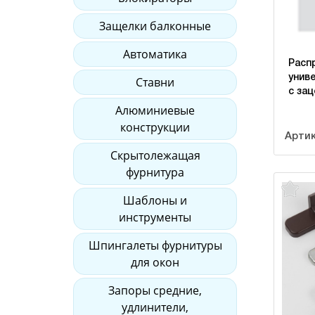
Защелки балконные
Автоматика
Расп
униве
Ставни
с за
Алюминиевые
конструкции
Артик
Скрытолежащая
фурнитура
Шаблоны и
инструменты
Шпингалеты фурнитуры
для окон
Запоры средние,
удлинители,