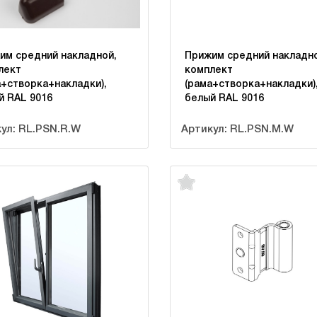
им средний накладной,
Прижим средний накладно
лект
комплект
а+створка+накладки),
(рама+створка+накладки)
й RAL 9016
белый RAL 9016
ул: RL.PSN.R.W
Артикул: RL.PSN.M.W