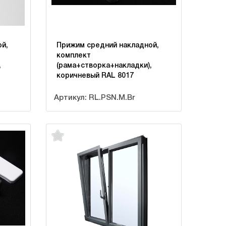
й,
Прижим средний накладной,
комплект
,
(рама+створка+накладки),
коричневый RAL 8017
Артикул: RL.PSN.M.Br