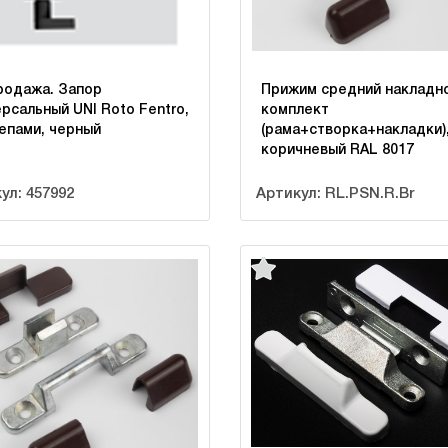
родажа. Запор
Прижим средний накладно
рсальный UNI Roto Fentro,
комплект
цепами, черный
(рама+створка+накладки)
коричневый RAL 8017
ул: 457992
Артикул: RL.PSN.R.Br