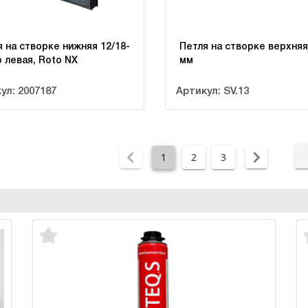
 на створке нижняя 12/18-
Петля на створке верхняя
 левая, Roto NX
мм
ул: 2007187
Артикул: SV.13
1
2
3